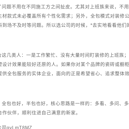
了问题不用在不同施工方之间扯皮。尤其对上班族来说，不用
主材款式未必覆盖所有个性化需求；另外，全包模式对装修
料到场不及时等问题。所以选公司的时候，*去实地看看他们
合这几类人：一是工作繁忙、没有大量时间盯装修的上班族；
望设计效果能较好还原的人。如果你对某个品牌的瓷砖或橱
提供全包服务的实体企业，面向的正是希望省心、追求整体
。全包也好，半包也好，核心思路是一样的：多看、多问、多
合作伙伴，顺利住进自己满意的新家。
qyLmT8MZ