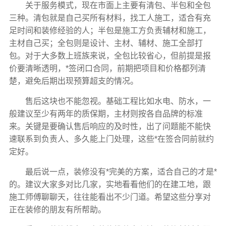
关于服务模式，现在市面上主要有清包、半包和全包
三种。清包就是自己买所有材料，找工人施工，适合有充
足时间和装修经验的人；半包是施工方负责辅材和施工，
主材自己买；全包则是设计、主材、辅材、施工全部打
包。对于大多数上班族来说，全包比较省心，但前提是报
价要清晰透明，*签闭口合同，前期把项目和价格都列清
楚，避免后期出现预算超支的情况。
售后这块也不能忽视。基础工程比如水电、防水，一
般建议至少有两年的质保期，主材则按各自品牌的标准
来。关键是要确认售后响应的及时性，出了问题能不能快
速联系到负责人、多久能上门处理，这些*在签合同前就约
定好。
最后说一点，装修没有*完美的方案，适合自己的才是*
的。建议大家多对比几家，实地看看他们的在建工地，跟
施工师傅聊聊天，往往能看出不少门道。希望这些分享对
正在装修的朋友有所帮助。