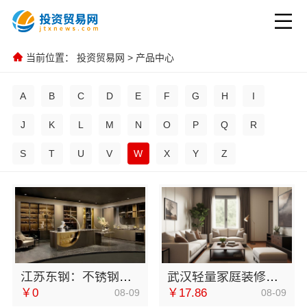
当前位置：
投资贸易网
>
产品中心
A
B
C
D
E
F
G
H
I
J
K
L
M
N
O
P
Q
R
S
T
U
V
W
X
Y
Z
江苏东钢：不锈钢浴室柜厂家江浙沪加盟咨询
武汉轻量家庭装修新房，本地快装（湖北）科技有限公司模块化快装高效交付
￥0
￥17.86
08-09
08-09