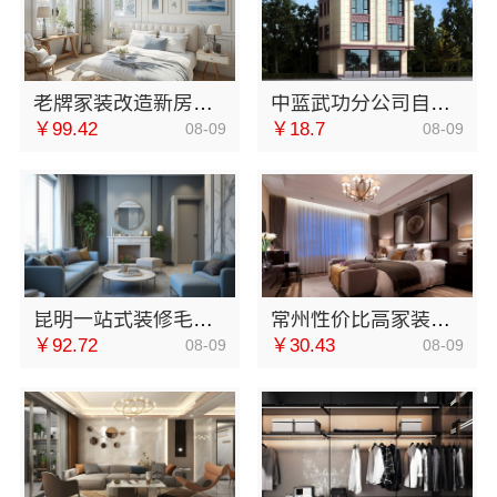
老牌家装改造新房整装｜宁波雅美和居建材科技
中蓝武功分公司自建房全包装修新中式
￥99.42
￥18.7
08-09
08-09
昆明一站式装修毛坯房，云南至高新型建材有限公司省心全包服务
常州性价比高家装价格清单 常州宜居佳装饰工程有限公司透明报价
￥92.72
￥30.43
08-09
08-09