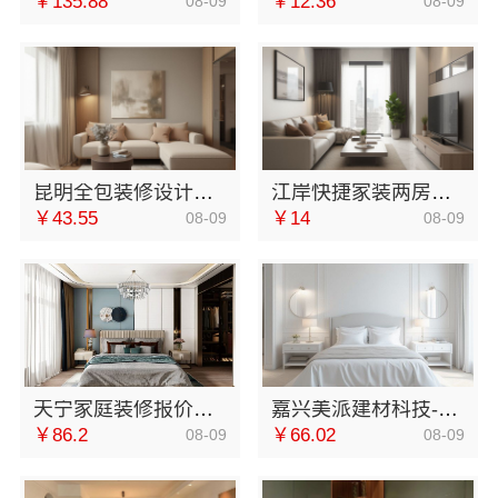
￥135.88
￥12.36
08-09
08-09
昆明全包装修设计全包价格，云南至高新型建材有限公司透明报价
江岸快捷家装两房一厅，本地快装（湖北）科技有限公司一站式省心装
￥43.55
￥14
08-09
08-09
天宁家庭装修报价，常州宜居佳装饰闭口合同无增项
嘉兴美派建材科技-本地家装施工全包透明报价
￥86.2
￥66.02
08-09
08-09