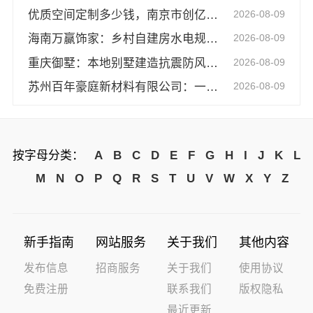
优质空间定制多少钱，南京市创亿讯透明报价
2026-08-09
海南万赢饰家：乡村自建房水电规整，规范施工保安全
2026-08-09
重庆御墅：本地别墅建造抗震防风优惠
2026-08-09
苏州百年豪庭新材料有限公司：一站式毛坯房装修施工团队
2026-08-09
按字母分类：
A
B
C
D
E
F
G
H
I
J
K
L
M
N
O
P
Q
R
S
T
U
V
W
X
Y
Z
新手指南
网站服务
关于我们
其他内容
发布信息
招商服务
关于我们
使用协议
免费注册
联系我们
版权隐私
最近更新