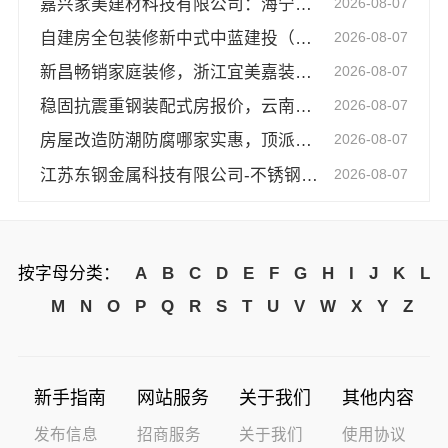
嘉兴家美建材科技有限公司：海宁精装房翻新公司
2026-08-07
自建房全包装修新中式中蓝建投（北京）建设有限公司武功分公司
2026-08-07
新昌畅销家庭装修，浙江宜美嘉装饰工程有限公司品质之选
2026-08-07
稳固抗震重钢装配式房报价，云南晟构详解
2026-08-07
房屋改造防潮防腐哪家实惠，顶派全铝高端定制耐用易维护
2026-08-07
江苏东钢金属科技有限公司-不锈钢浴室柜厂家口碑
2026-08-07
按字母分类：
A
B
C
D
E
F
G
H
I
J
K
L
M
N
O
P
Q
R
S
T
U
V
W
X
Y
Z
新手指南
网站服务
关于我们
其他内容
发布信息
招商服务
关于我们
使用协议