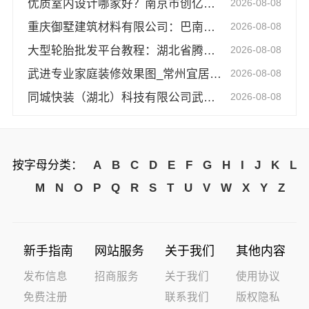
优质室内设计哪家好？南京市创亿讯专业
2026-08-08
重庆御墅建筑材料有限公司：巴南免拆模板造价预算抗震防风
2026-08-08
大型轮胎批发平台教程：湖北省腾冠畅实业贸易有限公司指南
2026-08-08
武进专业家庭装修效果图_常州宜居佳装饰
2026-08-08
同城快装（湖北）科技有限公司武昌拎包入住改造智能家装省心
2026-08-08
按字母分类：
A
B
C
D
E
F
G
H
I
J
K
L
M
N
O
P
Q
R
S
T
U
V
W
X
Y
Z
新手指南
网站服务
关于我们
其他内容
发布信息
招商服务
关于我们
使用协议
免费注册
联系我们
版权隐私